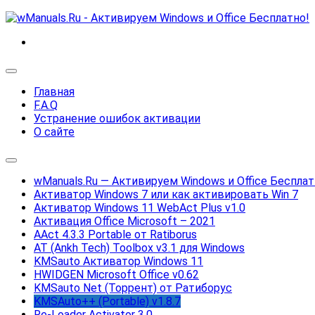
Перейти
к
содержанию
Развернуть
меню
Главная
F.A.Q
Устранение ошибок активации
О сайте
Развернуть
меню
wManuals.Ru — Активируем Windows и Office Бесплат
Активатор Windows 7 или как активировать Win 7
Активатор Windows 11 WebAct Plus v1.0
Активация Office Microsoft – 2021
AAct 4.3.3 Portable от Ratiborus
AT (Ankh Tech) Toolbox v3.1 для Windows
KMSauto Активатор Windows 11
HWIDGEN Microsoft Office v0.62
KMSauto Net (Торрент) от Ратиборус
Текущая
KMSAuto++ (Portable) v1.8.7
страница:
Re-Loader Activator 3.0