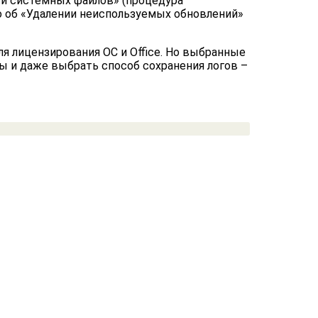
и системных файлов» (процедура
 о об «Удалении неиспользуемых обновлений»
ля лицензирования ОС и Office. Но выбранные
ы и даже выбрать способ сохранения логов –