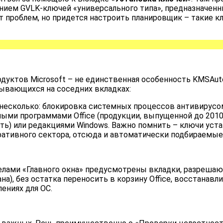
анием GVLK-ключей «универсального типа», предназначенн
т проблем, но придется настроить планировщик – такие к
уктов Microsoft – не единственная особенность KMSAut
рывающихся на соседних вкладках:
 несколько: блокировка системных процессов антивирусо
и программами Office (продукции, выпущенной до 2010 год
ть) или редакциями Windows. Важно помнить – ключи ус
поративного сектора, отсюда и автоматически подбираемые
елами «Главного окна» предусмотрены вкладки, разреша
на), без остатка переносить в корзину Office, восстанав
ениях для ОС.