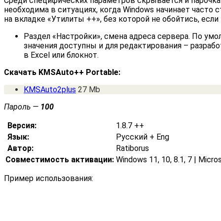
Среди специфических параметров скрывается и парочка
необходима в ситуациях, когда Windows начинает часто 
на вкладке «Утилиты ++», без которой не обойтись, есл
Раздел «Настройки», смена адреса сервера. По умо
значения доступны и для редактирования – разраб
в Excel или блокнот.
Скачать KMSAuto++ Portable:
KMSAuto2plus
27 Mb
Пароль —
100
Версия:
1.8.7 ++
Язык:
Русский + Eng
Автор:
Ratiborus
Совместимость активации:
Windows 11, 10, 8.1, 7 | Micro
Пример использования: