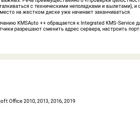
 важных. Речь преимущественно о «Проверки целостност
сталкиваться с техническими неполадками и вылетами), и
и место на жестком диске уже начинает заканчиваться.
лчанию KMSAuto ++ обращается к Integrated KMS-Service д
отчики разрешают сменить адрес сервера, настроить порт
soft Office 2010, 2013, 2016, 2019