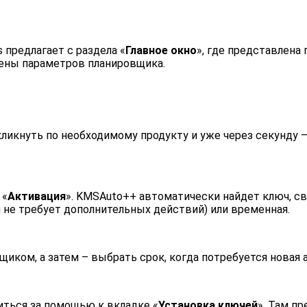
 предлагает с раздела «
Главное окно
», где представлена
смены параметров планировщика.
кликнуть по необходимому продукту и уже через секунду 
 «
Активация
». KMSAuto++ автоматически найдет ключ, св
и не требует дополнительных действий) или временная.
иком, а затем – выбрать срок, когда потребуется новая 
иться за помощью к вкладке «
Установка ключей
». Там п