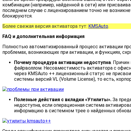
комбинации (например, найденной в сети) или присваив
последнем случае с лицензированием точно не возникне
блокируются.
Более свежая версия активатора тут:
KMSAuto
.
FAQ и дополнительная информация
Полностью автоматизированный процесс активации прод
проблемах, возникающих при активации, и функциях, ск
Почему процедура активации недоступна
. Причин
файрволлом. Несовместимость активатора с офисным
через KMSAuto ++ лицензионный статус не присвои
системы версий VL (Volume License), то есть, кор
Полезные действия с вкладки «Утилиты».
За пред
недоступна, если операционная система активирова
информацию в системном трее о найденных обновл