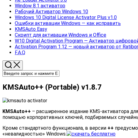
Window 8.1 активатор
Рабочий Активатор Windows 10
Windows 10 Digital License Activator Plus v1.0
Ошибки активации Windows — как исправить
KMSAuto Easy
Скрипт для активации Windows и Office
W10 Digital Activation Program — Активатор цифрово
Activation Program 1.12 — новый активатор от Ratibo
F.A.Q
KMSAuto++ (Portable) v1.8.7
KMSAuto++
– расширенное издание KMS-активатора для 
помощью корпоративных ключей, подбираемых случайным
Кроме стандартного функционала, в версии
++
предусмот
«невалидностью» Windows.