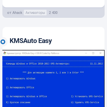
от
Ahack
2 430
Активаторы
KMSAuto Easy